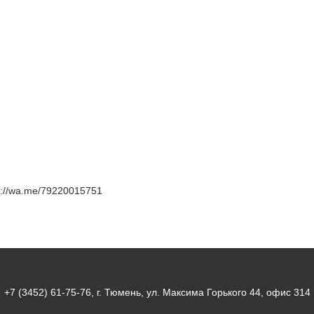
s://wa.me/79220015751
+7 (3452) 61-75-76
, г. Тюмень, ул. Максима Горького 44, офис 314